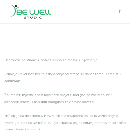
Skip
to
content
Dobrodošli na stranicu BeWell studia za masažu i vježbanje.
Zdravlje i život bez boli te oslobađanje od stresa su danas teme u središtu
zanimanja.
Želimo biti mjesto izbora koje ćete posjetiti kad god se želite opustiti i
osloboditi stresa ili napuniti energijom za dnevne obveze.
Naš cilj je da dolaskom u BeWell studio osvijestite koliko je važna briga o
svom tijelu, da se uz naše usluge osjećate bolje i zdravije te prevenirate loše
raspoloženje i napetost.