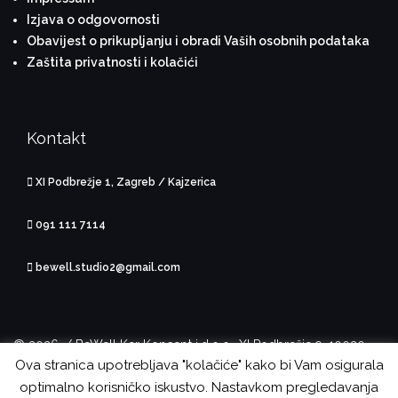
Izjava o odgovornosti
Obavijest o prikupljanju i obradi Vaših osobnih podataka
Zaštita privatnosti i kolačići
Kontakt
XI Podbrežje 1, Zagreb / Kajzerica
091 111 7114
bewell.studio2@gmail.com
© 2026. / BeWell Ker Koncept j.d.o.o., XI Podbrežje 9, 10020
Ova stranica upotrebljava "kolačiće" kako bi Vam osigurala
Zagreb, OIB: 34073634886
optimalno korisničko iskustvo. Nastavkom pregledavanja
Theme by
Colorlib
Powered by
WordPress