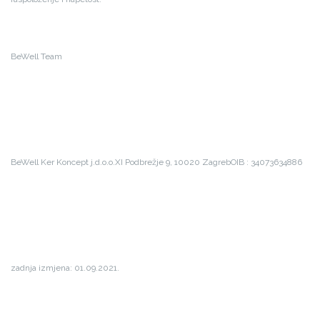
BeWell Team
BeWell Ker Koncept j.d.o.o.
XI Podbrežje 9,
10020 Zagreb
OIB : 34073634886
zadnja izmjena: 01.09.2021.